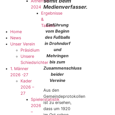
somit beim
Altherren
Medienverfasser.
2024
Ergebnisse
&
Einführung
Tabelle
vom Beginn
Home
des Fußballs
News
in Drohndorf
Unser Verein
und
Präsidium
Mehringen
Unsere
bis zum
Schiedsrichter
Zusammenschluss
1. Männer
beider
2026 -27
Vereine
Kader
2026 –
Aus den
27
Gemeindeprotokollen
Spielerstatistik
ist zu ersehen,
2026
dass um 1920
–
im Ort schon