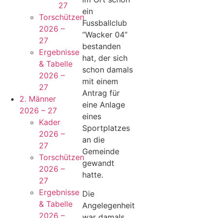
27
ein
Torschützen
Fussballclub
2026 –
“Wacker 04”
27
bestanden
Ergebnisse
hat, der sich
& Tabelle
schon damals
2026 –
mit einem
27
Antrag für
2. Männer
eine Anlage
2026 – 27
eines
Kader
Sportplatzes
2026 –
an die
27
Gemeinde
Torschützen
gewandt
2026 –
hatte.
27
Ergebnisse
Die
& Tabelle
Angelegenheit
2026 –
war damals