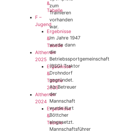
&
zum
Tabelle
Trainieren
F –
vorhanden
Jugend
war.
Ergebnisse
Im Jahre 1947
&
wurde dann
Tabelle
die
Altherren
Betriebssportgemeinschaft
2025
(BSG) Traktor
Ergebnisse
Drohndorf
&
gegründet.
Tabelle
Als Betreuer
2025
der
Altherren
Mannschaft
2024
wurde Kurt
Ergebnisse
Böttcher
&
eingesetzt.
Tabelle
Mannschaftsführer