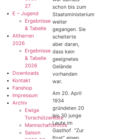
27
schon bis zum
E – Jugend
Staatsministerium
Ergebnisse
weiter
& Tabelle
gegangen. Sie
Altherren
scheiterte
2026
aber daran,
Ergebnisse
dass kein
& Tabelle
geeignetes
2026
Gelände
Downloads
vorhanden
Kontakt
war.
Fanshop
Am 20. April
Impressum
1934
Archiv
gründeten 20
Ewige
bis 30 junge
Torschützenliste
Leute im
Mannschaftsfotos
Gasthof “Zur
Saison
Post” einen