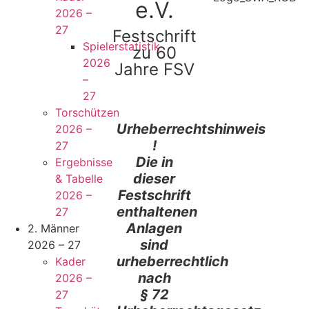
e.V.
2026 –
27
Festschrift
Spielerstatistik
zu 60
2026
Jahre FSV
–
27
Torschützen
Urheberrechtshinweis
2026 –
!
27
Die in
Ergebnisse
dieser
& Tabelle
Festschrift
2026 –
enthaltenen
27
Anlagen
2. Männer
sind
2026 – 27
urheberrechtlich
Kader
nach
2026 –
§ 72
27