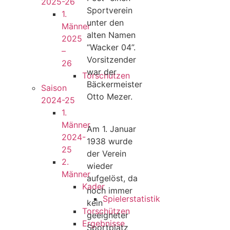
2025-26
Sportverein
1.
unter den
Männer
alten Namen
2025
“Wacker 04”.
–
Vorsitzender
26
war der
Torschützen
Bäckermeister
Saison
Otto Mezer.
2024-25
1.
Männer
Am 1. Januar
2024-
1938 wurde
25
der Verein
2.
wieder
Männer
aufgelöst, da
Kader
noch immer
Spielerstatistik
kein
Torschützen
geeigneter
Ergebnisse
Sportplatz