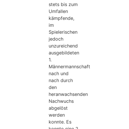
stets bis zum
Umfallen
kämpfende,
im
Spielerischen
jedoch
unzureichend
ausgebildeten
1.
Männermannschaft
nach und
nach durch
den
heranwachsenden
Nachwuchs
abgelöst
werden
konnte. Es
konnte eine 2.