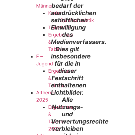
bedarf der
Männer
ausdrücklichen
Kader
schriftlichen
Spielerstatistik
Einwilligung
Torschützen
des
Ergebnisse
Medienverfassers.
&
Dies gilt
Tabelle
insbesondere
F –
für die in
Jugend
dieser
Ergebnisse
Festschrift
&
enthaltenen
Tabelle
Lichtbilder.
Altherren
Alle
2025
Nutzungs-
Ergebnisse
und
&
Verwertungsrechte
Tabelle
verbleiben
2025