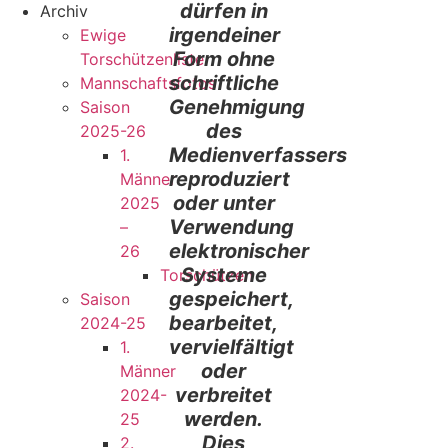
dürfen in
Archiv
irgendeiner
Ewige
Form ohne
Torschützenliste
schriftliche
Mannschaftsfotos
Genehmigung
Saison
des
2025-26
Medienverfassers
1.
reproduziert
Männer
oder unter
2025
Verwendung
–
elektronischer
26
Systeme
Torschützen
gespeichert,
Saison
bearbeitet,
2024-25
vervielfältigt
1.
oder
Männer
verbreitet
2024-
werden.
25
Dies
2.