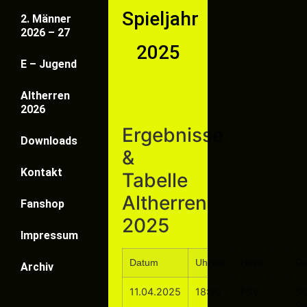
Spieljahr
2. Männer
2026 – 27
2025
E – Jugend
Altherren
2026
Ergebnisse
Downloads
&
Kontakt
Tabelle
Altherren
Fanshop
2025
Impressum
Datum
Uhrzeit
Heim
-
Ga
Archiv
11.04.2025
18:30
FSV
S
Se